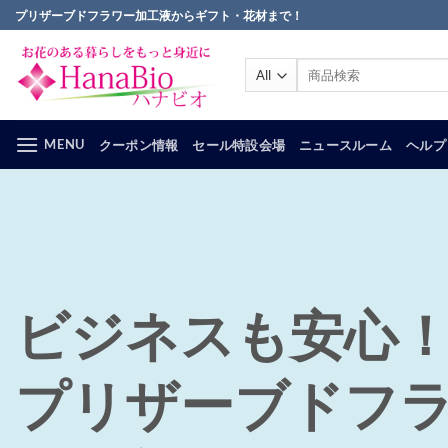
Skip
プリザーブドフラワー加工液からギフト・花材まで！
to
content
検
索
対
象:
MENU
クーポン情報
セール特設会場
ニュースルーム
ヘルプ
ビジネスも安心
プリザーブドフ