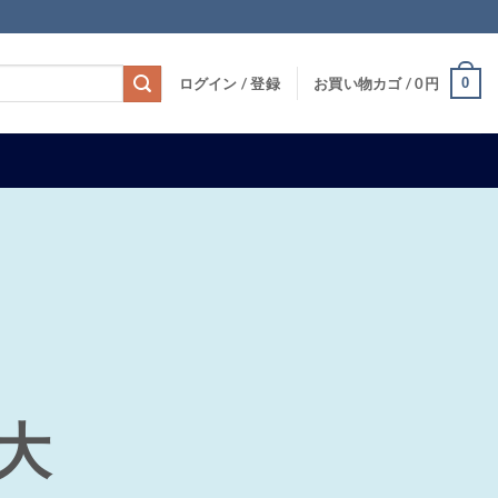
0
ログイン / 登録
お買い物カゴ /
0
円
大