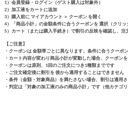
1）会員登録・ログイン（ゲスト購入は対象外）
2）加工液をカートに追加
3）購入前に
マイアカウント ＞ クーポン
を開く
4）「商品小計」の金額条件に合うクーポンを
選択（クリッ
5）カート（または購入手続き）で割引の反映を確認し、注
【ご注意】
・クーポンは
金額帯ごとに異なります
。条件に合うクーポ
・カート内容が変わり商品小計が変動した場合、
クーポンを
・クーポンは原則、
1回のご注文につき1種類
までです
・ご注文確定後に割引を
後から適用することはできません
・条件（金額・対象商品）を満たさない場合、割引は適用さ
・判定は「対象の加工液のみの商品小計」です（他カテゴリ