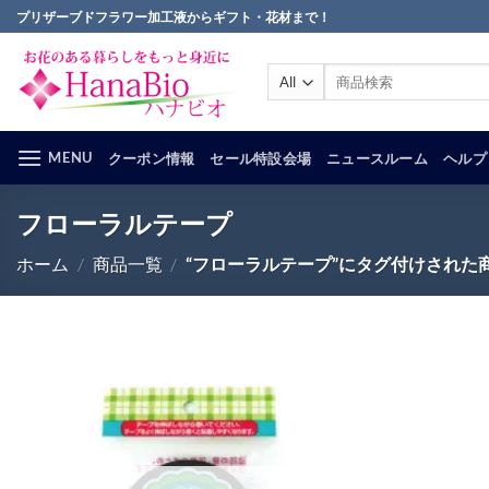
Skip
プリザーブドフラワー加工液からギフト・花材まで！
to
content
検
索
対
象:
MENU
クーポン情報
セール特設会場
ニュースルーム
ヘルプ
フローラルテープ
ホーム
/
商品一覧
/
“フローラルテープ”にタグ付けされた
お気
に入
りに
追加