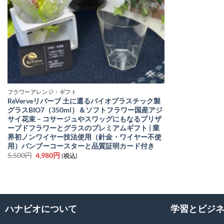
フラワーアレンジ・ギフト
ReVerveリバーブ 土に還るバイオプラスチック製
グラスBIO7（350ml）＆ソフトフラワー国産アジ
サイ花束 – コサージュやスワッグにもなるプリザ
ーブドフラワーとグラスのプレミアムギフト | 業
界初ノンワイヤー技法使用（針金・ワイヤー不使
用）バンブーコースターと品質証明カード付き
元
現
5,500
円
4,980
円
(税込)
の
在
価
の
格
価
は
格
5,500
は
円
4,980
で
円
ハナビオについて
学習とビジ
し
で
た。
す。