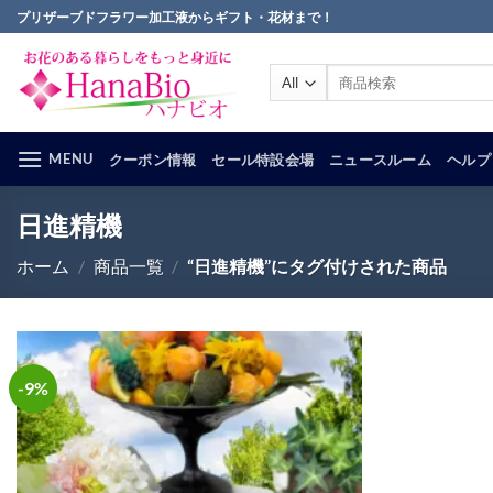
Skip
プリザーブドフラワー加工液からギフト・花材まで！
to
content
検
索
対
象:
MENU
クーポン情報
セール特設会場
ニュースルーム
ヘルプ
日進精機
ホーム
/
商品一覧
/
“日進精機”にタグ付けされた商品
-9%
お気
に入
りに
追加