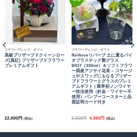
に入
に入
りに
りに
追加
追加
フラワーアレンジ・ギフト
フラワーアレンジ・ギフト
高級プリザーブドクイーンロー
ReVerveリバーブ 土に還るバイ
ズ(真紅) プリザーブドフラワー
オプラスチック製グラス
プレミアムギフト
BIO7（350ml）＆ソフトフラワ
ー国産アジサイ花束 – コサージ
ュやスワッグにもなるプリザー
ブドフラワーとグラスのプレミ
アムギフト | 業界初ノンワイヤ
ー技法使用（針金・ワイヤー不
使用）バンブーコースターと品
質証明カード付き
元
現
22,000
円
5,500
円
4,980
円
(税込)
(税込)
の
在
価
の
格
価
は
格