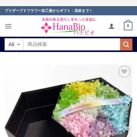
Skip
プリザーブドフラワー加工液からギフト・花材まで！
to
content
0
検
索
対
象:
お気
に入
りに
追加