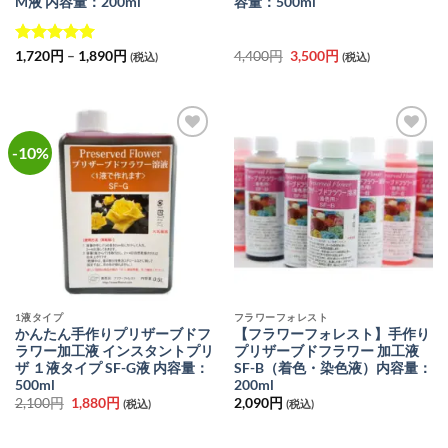
M液 内容量：200ml
容量：500ml
5段階中
5
の
価
元
現
1,720
円
–
1,890
円
4,400
円
3,500
円
(税込)
(税込)
格
の
在
評価
帯:
価
の
1,720
格
価
円
は
格
–
4,400
は
1,890
円
3,500
円
で
円
-10%
お気
お気
し
で
に入
に入
た。
す。
りに
りに
追加
追加
1液タイプ
フラワーフォレスト
かんたん手作りプリザーブドフ
【フラワーフォレスト】手作り
ラワー加工液 インスタントプリ
プリザーブドフラワー 加工液
ザ １液タイプ SF-G液 内容量：
SF-B（着色・染色液）内容量：
500ml
200ml
元
現
2,100
円
1,880
円
2,090
円
(税込)
(税込)
の
在
価
の
格
価