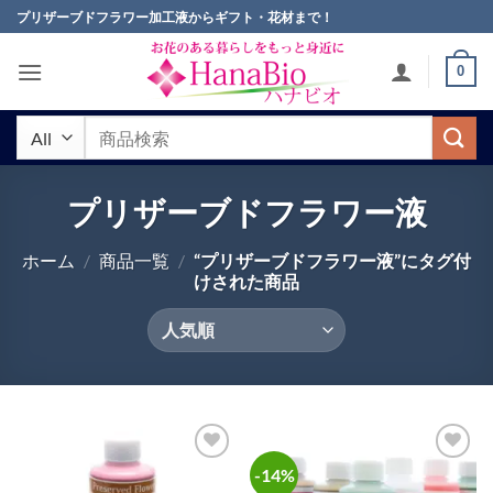
Skip
プリザーブドフラワー加工液からギフト・花材まで！
to
content
0
検
索
対
象:
プリザーブドフラワー液
ホーム
/
商品一覧
/
“プリザーブドフラワー液”にタグ付
けされた商品
-14%
お気
お気
に入
に入