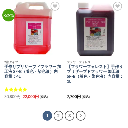
は
格
2,100
は
円
1,880
で
円
-29%
お気
お気
し
で
に入
に入
た。
す。
りに
りに
追加
追加
2液タイプ
フラワーフォレスト
手作りプリザーブドフラワー 加
【フラワーフォレスト】手作り
工液 SF-B（着色・染色液）内
プリザーブドフラワー 加工液
容量：4L
SF-B（着色・染色液）内容量：
1L
5段階中
5
元
の
現
30,800
円
22,000
円
7,700
円
(税込)
(税込)
の
在
評価
価
の
格
価
は
格
30,800
は
1
2
3
円
22,000
で
円
し
で