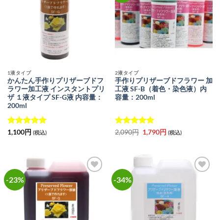
りに
りに
追加
追加
1液タイプ
2液タイプ
かんたん手作りプリザーブドフ
手作りプリザーブドフラワー 加
ラワー加工液 インスタントプリ
工液 SF-B（着色・染色液）内
ザ １液タイプ SF-G液 内容量：
容量：200ml
200ml
5段階中
5
の
5段階中
元
5
の
現
1,100
円
2,090
円
1,790
円
(税込)
(税込)
の
在
評価
評価
価
の
格
価
は
格
2,090
は
円
1,790
で
円
-23%
-34%
お気
お気
し
で
に入
に入
た。
す。
りに
りに
追加
追加