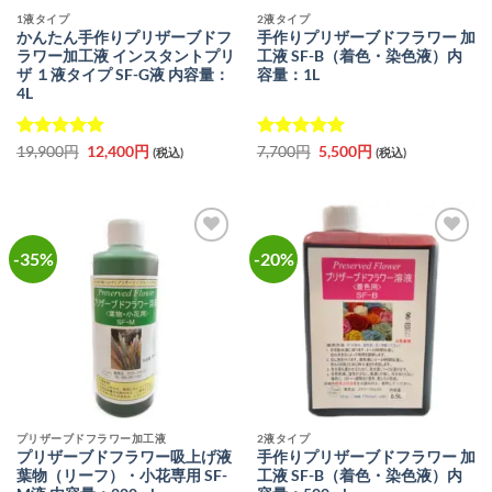
1液タイプ
2液タイプ
かんたん手作りプリザーブドフ
手作りプリザーブドフラワー 加
ラワー加工液 インスタントプリ
工液 SF-B（着色・染色液）内
ザ １液タイプ SF-G液 内容量：
容量：1L
4L
5段階中
5
元
の
現
5段階中
元
5
の
現
19,900
円
12,400
円
7,700
円
5,500
円
(税込)
(税込)
の
在
の
在
評価
評価
価
の
価
の
格
価
格
価
は
格
は
格
19,900
は
7,700
は
円
12,400
円
5,500
で
円
で
円
-35%
-20%
お気
お気
し
で
し
で
に入
に入
た。
す。
た。
す。
りに
りに
追加
追加
プリザーブドフラワー加工液
2液タイプ
プリザーブドフラワー吸上げ液
手作りプリザーブドフラワー 加
葉物（リーフ）・小花専用 SF-
工液 SF-B（着色・染色液）内