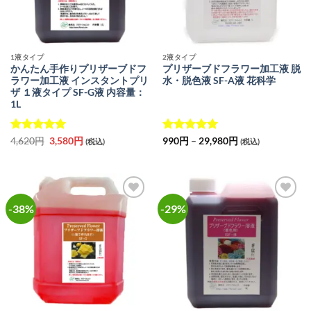
1液タイプ
2液タイプ
かんたん手作りプリザーブドフ
プリザーブドフラワー加工液 脱
ラワー加工液 インスタントプリ
水・脱色液 SF-A液 花科学
ザ １液タイプ SF-G液 内容量：
1L
5段階中
元
5
の
現
5段階中
価
4,620
円
3,580
円
990
円
–
29,980
円
(税込)
(税込)
の
在
格
評価
4.96
の評価
価
の
帯:
格
価
990
は
格
円
4,620
は
–
円
3,580
29,980
で
円
円
-38%
-29%
お気
お気
し
で
に入
に入
た。
す。
りに
りに
追加
追加